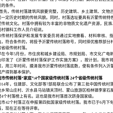
应的条件。
“首先，传统村落建筑风貌要完整，历史建筑、乡土建筑、文物
现一定历史时期的传统风貌。同时，村落选址要具有沂蒙传统特
蒙传统文化。村落中拥有较为丰富的非物质文化遗产资源，民族
局村镇科工作人员介绍说。
市传统村落保护和发展专家委员将通过实地察看、材料审核、
选，符合条件的，将授予沂蒙传统村落称号，同时择优推荐部分
和省级传统村落。
早在今年5月份，市住房和城乡建设局、市规划局、市文化广电
合印发了《沂蒙传统村落保护工作实施方案》，按计划，我市
程，用三年时间，摸清我市沂蒙传统村落底数，使有条件列入沂
遗产得到基本保护。
我市传统村落“家底”:4个国家级传统村落 24个省级传统村落
2014年，住建部、文化部等7部局联合公布了第三批中国传统村
池乡常山庄村、沂水县马站镇关顶村、蒙山旅游区柏林镇李家石
村4个村落榜上有名。这也是我市村落首次跻身国家级。
我市42个村落正在申报第四批国家级传统村落。我市已于6月下旬
落，现在正在等待评审。