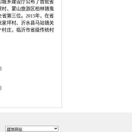
和城乡建设厅公布了首批省
屋村、蒙山旅游区柏林镇鬼
省第三位。2015年，在省
张家坪村、沂水县马站镇关
个村庄，临沂市省级传统村
]
]