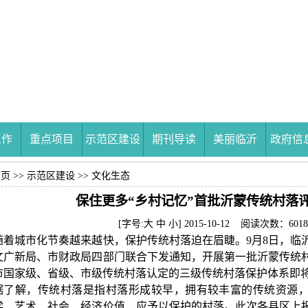
工作
重点项目
示范区建设
期刊导读
美丽临沂
政府信
首页
>>
示范区建设
>>
文化生态
保住更多“乡村记忆”首批沂蒙传统村落
[字号:
大
中
小
] 2015-10-12 阅读次数：6018
随着城市化节奏越来越快，保护传统村落迫在眉睫。9月8日，临
文广新局、市财政局四部门联合下发通知，开展第一批沂蒙传统
市国家级、省级、市级传统村落认定的三级传统村落保护体系即
据了解，传统村落是指村落形成较早，拥有较丰富的传统资源
学、艺术、社会、经济价值，应予以保护的村落。此次各县区上