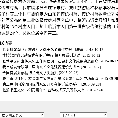
在省级传统村落方面，我市也是硕果累累。2014年，山东省住房
级传统村落，我市临沭县曹庄镇朱村、蒙山旅游区柏林镇李家石
谷子村等11个村庄被确定为山东省传统村落，传统村落数量位列全
住建厅公布的第二批省级传统村落名单中，临沂市沂南县铜井镇
顶村等13个村庄入围，加上临沂市入围第一批省级传统村落的11
落达到24个，总数位居全省第三。
相关内容
临沂柳琴戏《沂蒙魂》入选十艺节省优秀剧目展演 [2015-10-12]
“推普周”省启动仪式在临沂举行 将开展系列活动 [2015-10-12]
张术平调研宣传文化工作时强调：让更多文化成果惠及群众 [2015-10-12
我市成功蝉联第二届山东省文化强省建设先进市 [2015-10-12]
全国首届沂蒙精神兰田文学奖颁奖 [2015-09-28]
我市首部红色沂蒙爱国主义情景组歌《沂蒙红崖》成功首演 [2015-09-28
第二届中国沂河国际滑水公开赛在临沂成功举行 [2015-09-28]
临沂书圣文化节创意嘉年华 各种吃喝玩乐等你来嗨 [2015-09-10]