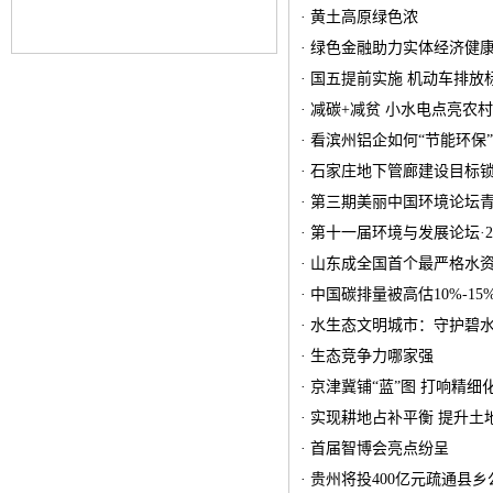
· 黄土高原绿色浓
· 绿色金融助力实体经济健
· 国五提前实施 机动车排放
· 减碳+减贫 小水电点亮农村
· 看滨州铝企如何“节能环保”
· 石家庄地下管廊建设目标
· 第三期美丽中国环境论坛
· 第十一届环境与发展论坛·
· 山东成全国首个最严格水
· 中国碳排量被高估10%-15
· 水生态文明城市：守护碧水
· 生态竞争力哪家强
· 京津冀铺“蓝”图 打响精细
· 实现耕地占补平衡 提升土
· 首届智博会亮点纷呈
· 贵州将投400亿元疏通县乡