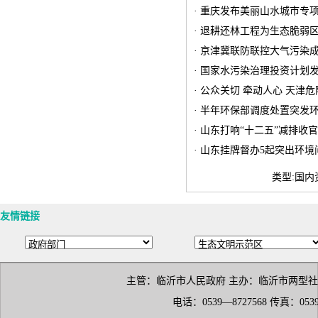
· 重庆发布美丽山水城市专
· 退耕还林工程为生态脆弱
· 京津冀联防联控大气污染
· 国家水污染治理投资计划
· 公众关切 牵动人心 天津
· 半年环保部调度处置突发
· 山东打响“十二五”减排收
· 山东挂牌督办5起突出环境
类型:国内
友情链接
主管：临沂市人民政府 主办：临沂市两型
电话：0539—8727568 传真：053