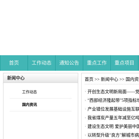
首页
工作动态
通知公告
重点工作
重点项目
新闻中心
首页
>>
新闻中心
>>
国内资
· 开创生态文明新局面—
工作动态
· “西部经济隆起带”5项指标
国内资讯
· 产业错位发展基础设施互联
· 我省煤炭产量五年减至亿吨
· 建设生态文明 爱护美丽中
· 以转型升级“良方”解城市