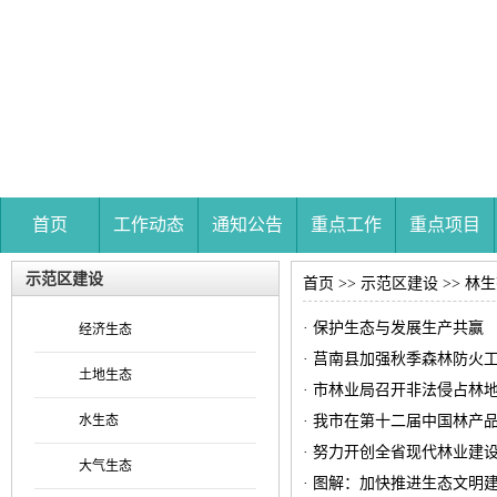
首页
工作动态
通知公告
重点工作
重点项目
示范区建设
首页
>>
示范区建设
>>
林生
· 保护生态与发展生产共赢
经济生态
· 莒南县加强秋季森林防火
土地生态
· 市林业局召开非法侵占林
水生态
· 我市在第十二届中国林产
· 努力开创全省现代林业建
大气生态
· 图解：加快推进生态文明