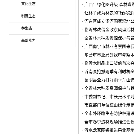
文化生态
· 广西：绿化图升级 森林谋
· 让林子成为林农的“绿色银
制度生态
· 河东区成立汤河国家湿地
林生态
· 临沂林改借金改东风盘活
· 全省林木种质资源保护与
基础能力
· 广西南宁市林业考察团来
· 东营市林业局到我市考察
· 临沂木制品出口货值首次突
· 沂南县抢抓雨季有利时机
· 蒙阴县全力打好雨季荒山
· 全省林木种质资源保护与
· 市委副书记、市长张术平
· 市直部门单位荒山绿化示
· 全市外环路生态防护林建
· 全市春季造林现场推进会
· 沂水龙家圈镇推进果业基